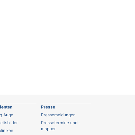
tienten
Presse
ng Auge
Pressemeldungen
eitsbilder
Pressetermine und -
mappen
liniken