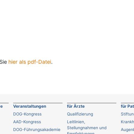
 Sie
hier als pdf-Datei
.
re
Veranstaltungen
für Ärzte
für Pa
DOG-Kongress
Qualifizierung
Stiftu
AAD-Kongress
Leitlinien,
Krankh
Stellungnahmen und
DOG-Führungsakademie
Augenk
Empfehlungen