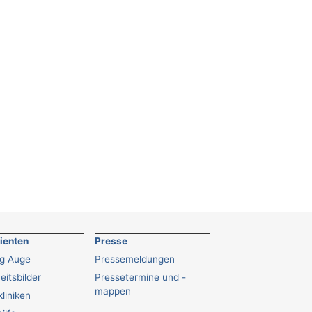
tienten
Presse
ng Auge
Pressemeldungen
eitsbilder
Pressetermine und -
mappen
liniken