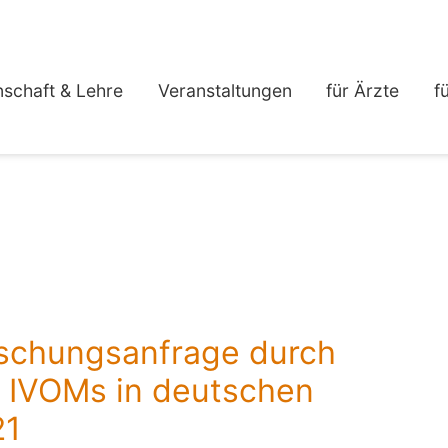
schaft & Lehre
Veranstaltungen
für Ärzte
f
orschungsanfrage durch
t: IVOMs in deutschen
21