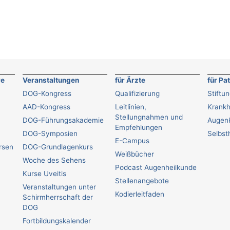
re
Veranstaltungen
für Ärzte
für Pa
DOG-Kongress
Qualifizierung
Stiftu
AAD-Kongress
Leitlinien,
Krankh
Stellungnahmen und
DOG-Führungsakademie
Augenk
Empfehlungen
DOG-Symposien
Selbsth
E-Campus
ursen
DOG-Grundlagenkurs
Weißbücher
Woche des Sehens
Podcast Augenheilkunde
Kurse Uveitis
Stellenangebote
Veranstaltungen unter
Kodierleitfaden
Schirmherrschaft der
DOG
Fortbildungskalender