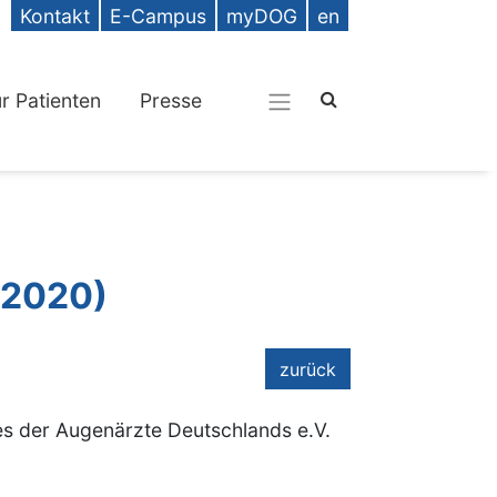
Kontakt
E-Campus
myDOG
en
ür Patienten
Presse
(2020)
zurück
s der Augenärzte Deutschlands e.V.