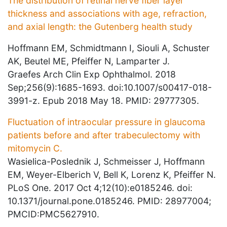
The distribution of retinal nerve fiber layer
thickness and associations with age, refraction,
and axial length: the Gutenberg health study
Hoffmann EM, Schmidtmann I, Siouli A, Schuster
AK, Beutel ME, Pfeiffer N, Lamparter J.
Graefes Arch Clin Exp Ophthalmol. 2018
Sep;256(9):1685-1693. doi:10.1007/s00417-018-
3991-z. Epub 2018 May 18. PMID: 29777305.
Fluctuation of intraocular pressure in glaucoma
patients before and after trabeculectomy with
mitomycin C.
Wasielica-Poslednik J, Schmeisser J, Hoffmann
EM, Weyer-Elberich V, Bell K, Lorenz K, Pfeiffer N.
PLoS One. 2017 Oct 4;12(10):e0185246. doi:
10.1371/journal.pone.0185246. PMID: 28977004;
PMCID:PMC5627910.