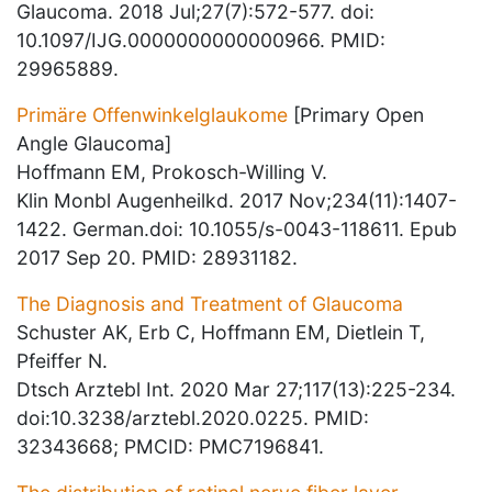
Glaucoma. 2018 Jul;27(7):572-577. doi:
10.1097/IJG.0000000000000966. PMID:
29965889.
Primäre Offenwinkelglaukome
[Primary Open
Angle Glaucoma]
Hoffmann EM, Prokosch-Willing V.
Klin Monbl Augenheilkd. 2017 Nov;234(11):1407-
1422. German.doi: 10.1055/s-0043-118611. Epub
2017 Sep 20. PMID: 28931182.
The Diagnosis and Treatment of Glaucoma
Schuster AK, Erb C, Hoffmann EM, Dietlein T,
Pfeiffer N.
Dtsch Arztebl Int. 2020 Mar 27;117(13):225-234.
doi:10.3238/arztebl.2020.0225. PMID:
32343668; PMCID: PMC7196841.