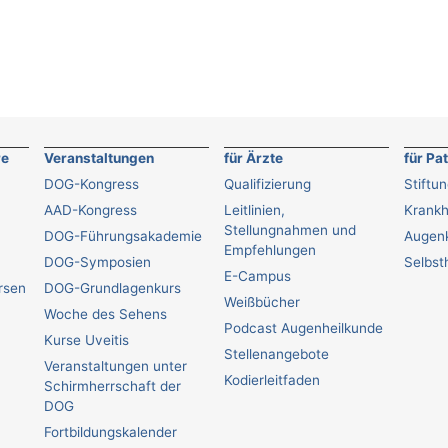
re
Veranstaltungen
für Ärzte
für Pa
DOG-Kongress
Qualifizierung
Stiftu
AAD-Kongress
Leitlinien,
Krankh
Stellungnahmen und
DOG-Führungsakademie
Augenk
Empfehlungen
DOG-Symposien
Selbsth
E-Campus
ursen
DOG-Grundlagenkurs
Weißbücher
Woche des Sehens
Podcast Augenheilkunde
Kurse Uveitis
Stellenangebote
Veranstaltungen unter
Kodierleitfaden
Schirmherrschaft der
DOG
Fortbildungskalender