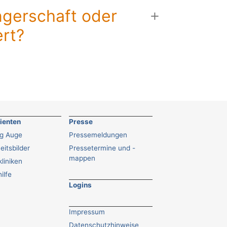
gerschaft oder
ert?
tienten
Presse
ng Auge
Pressemeldungen
eitsbilder
Pressetermine und -
mappen
liniken
ilfe
Logins
Impressum
Datenschutzhinweise