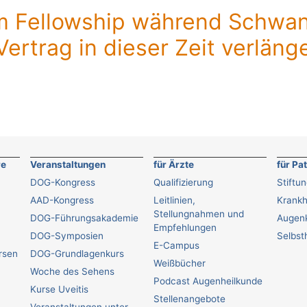
m Fellowship während Schwan
Vertrag in dieser Zeit verläng
re
Veranstaltungen
für Ärzte
für Pa
DOG-Kongress
Qualifizierung
Stiftu
AAD-Kongress
Leitlinien,
Krankh
Stellungnahmen und
DOG-Führungsakademie
Augenk
Empfehlungen
DOG-Symposien
Selbsth
E-Campus
ursen
DOG-Grundlagenkurs
Weißbücher
Woche des Sehens
Podcast Augenheilkunde
Kurse Uveitis
Stellenangebote