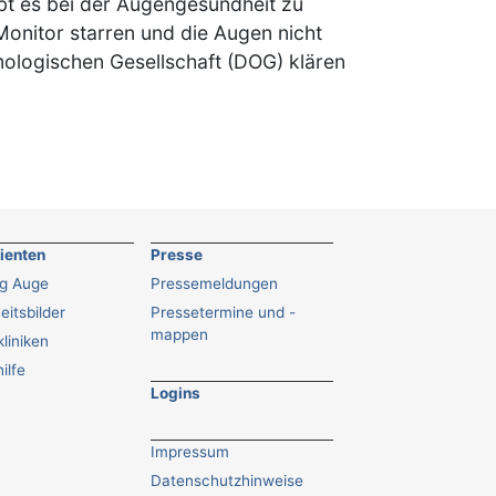
bt es bei der Augengesundheit zu
onitor starren und die Augen nicht
ologischen Gesellschaft (DOG) klären
tienten
Presse
ng Auge
Pressemeldungen
eitsbilder
Pressetermine und -
mappen
liniken
ilfe
Logins
Impressum
Datenschutzhinweise