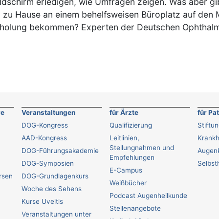
ildschirm erledigen, wie Umfragen zeigen. Was aber gi
g zu Hause an einem behelfsweisen Büroplatz auf den M
Erholung bekommen? Experten der Deutschen Ophthalm
re
Veranstaltungen
für Ärzte
für Pa
DOG-Kongress
Qualifizierung
Stiftu
AAD-Kongress
Leitlinien,
Krankh
Stellungnahmen und
DOG-Führungsakademie
Augenk
Empfehlungen
DOG-Symposien
Selbsth
E-Campus
ursen
DOG-Grundlagenkurs
Weißbücher
Woche des Sehens
Podcast Augenheilkunde
Kurse Uveitis
Stellenangebote
Veranstaltungen unter