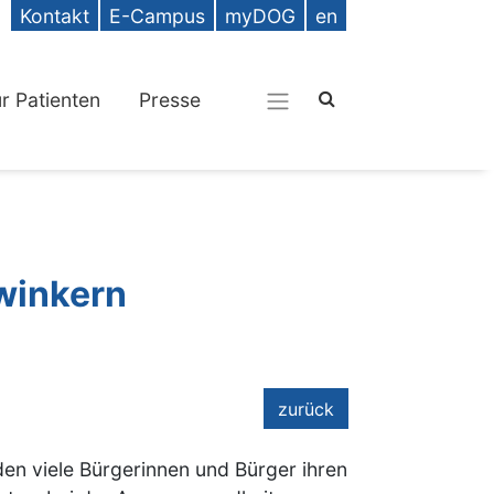
Kontakt
E-Campus
myDOG
en
ür Patienten
Presse
Zwinkern
zurück
en viele Bürgerinnen und Bürger ihren