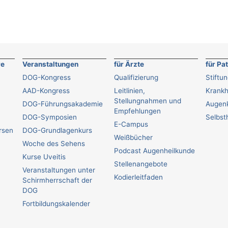
re
Veranstaltungen
für Ärzte
für Pa
DOG-Kongress
Qualifizierung
Stiftu
AAD-Kongress
Leitlinien,
Krankh
Stellungnahmen und
DOG-Führungsakademie
Augenk
Empfehlungen
DOG-Symposien
Selbsth
E-Campus
ursen
DOG-Grundlagenkurs
Weißbücher
Woche des Sehens
Podcast Augenheilkunde
Kurse Uveitis
Stellenangebote
Veranstaltungen unter
Kodierleitfaden
Schirmherrschaft der
DOG
Fortbildungskalender