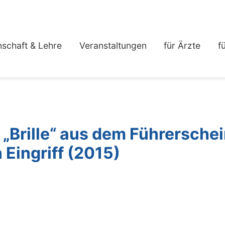
schaft & Lehre
Veranstaltungen
für Ärzte
f
 „Brille“ aus dem Führersche
 Eingriff (2015)