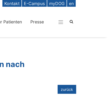
Kontakt
E-Campus
myDOG
en
ür Patienten
Presse
in nach
zurück