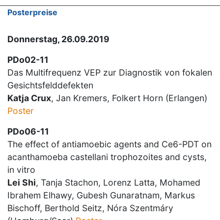
Posterpreise
Donnerstag, 26.09.2019
PDo02-11
Das Multifrequenz VEP zur Diagnostik von fokalen
Gesichtsfelddefekten
Katja Crux
, Jan Kremers, Folkert Horn (Erlangen)
Poster
PDo06-11
The effect of antiamoebic agents and Ce6-PDT on
acanthamoeba castellani trophozoites and cysts,
in vitro
Lei Shi
, Tanja Stachon, Lorenz Latta, Mohamed
Ibrahem Elhawy, Gubesh Gunaratnam, Markus
Bischoff, Berthold Seitz, Nóra Szentmáry