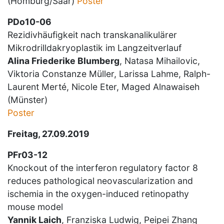
(Homburg/Saar)
Poster
PDo10-06
Rezidivhäufigkeit nach transkanalikulärer
Mikrodrilldakryoplastik im Langzeitverlauf
Alina Friederike Blumberg
, Natasa Mihailovic,
Viktoria Constanze Müller, Larissa Lahme, Ralph-
Laurent Merté, Nicole Eter, Maged Alnawaiseh
(Münster)
Poster
Freitag, 27.09.2019
PFr03-12
Knockout of the interferon regulatory factor 8
reduces pathological neovascularization and
ischemia in the oxygen-induced retinopathy
mouse model
Yannik Laich
, Franziska Ludwig, Peipei Zhang