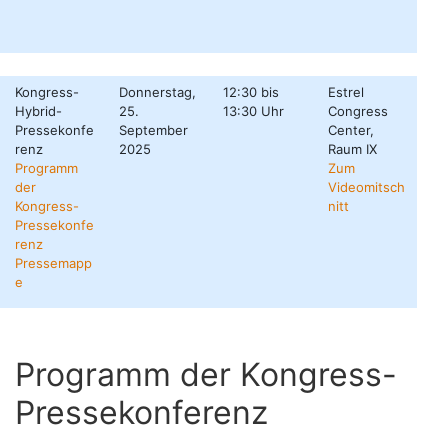
Kongress-
Donnerstag,
12:30 bis
Estrel
Hybrid-
25.
13:30 Uhr
Congress
Pressekonfe
September
Center,
renz
2025
Raum IX
Programm
Zum
der
Videomitsch
Kongress-
nitt
Pressekonfe
renz
Pressemapp
e
Programm der Kongress-
Pressekonferenz